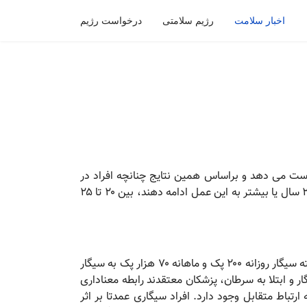
اخبار سلامت
رژیم سلامتی
درخواست رژیم
مال دخانیات جان خود را از دست می دهد و براساس همین نتایج چنانچه افراد در
سنین نوجوانی شروع به کشیدن سیگار کنند که بیش از ۷۰ درصد موارد سیگاری شدن در این مرحله اتفاق می افتد. و به مدت ۲۰ سال یا بیشتر به این عمل ادامه دهند، بین ۲۰ تا ۲۵
آمارها همچنین می گویند دست کم ۱۴ نوع سرطان در بدن بر اثر استعمال دخانیات ایجاد می شود که هر فرد با مصرف یک بسته سیگار روزانه ۲۰۰ پک و ماهانه ۷۰ هزار پک به سیگار
 کشیدن سیگار و ابتلا به سرطان، پزشکان معتقدند رابطه معناداری
تباط متقابل وجود دارد. افراد سیگاری عمدتا بر اثر