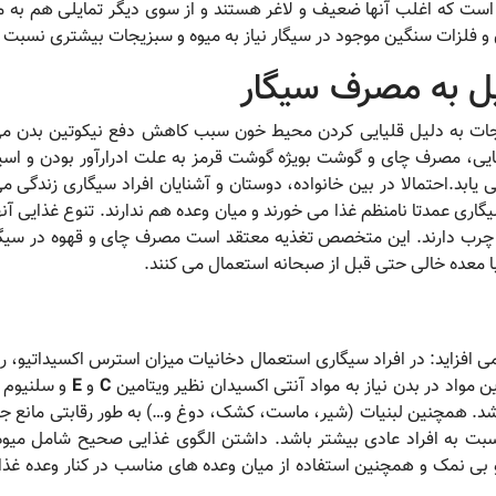
ست که اغلب آنها ضعیف و لاغر هستند و از سوی دیگر تمایلی هم به مصر
و فلزات سنگین موجود در سیگار نیاز به میوه و سبزیجات بیشتری نسبت به
ل به مصرف سیگار
جات به دلیل قلیایی کردن محیط خون سبب کاهش دفع نیکوتین بدن می
یی، مصرف چای و گوشت بویژه گوشت قرمز به علت ادرارآور بودن و اس
 یابد.احتمالا در بین خانواده، دوستان و آشنایان افراد سیگاری زندگی
گاری عمدتا نامنظم غذا می خورند و میان وعده هم ندارند. تنوع غذایی آن
ی چرب دارند. این متخصص تغذیه معتقد است مصرف چای و قهوه در سیگا
 با معده خالی حتی قبل از صبحانه استعمال می کنند.
 می افزاید: در افراد سیگاری استعمال دخانیات میزان استرس اکسیداتیو،
ن مواد در بدن نیاز به مواد آنتی اکسیدان نظیر ویتامین
C
و
E
و سلنیوم ا
باشد. همچنین لبنیات (شیر، ماست، کشک، دوغ و…) به طور رقابتی مانع 
سبت به افراد عادی بیشتر باشد. داشتن الگوی غذایی صحیح شامل میو
 و بی نمک و همچنین استفاده از میان وعده های مناسب در کنار وعده غذ